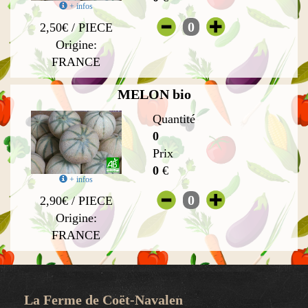
+ infos
0
2,50€ / PIECE
Origine:
FRANCE
MELON bio
Quantité
0
Prix
0
€
+ infos
0
2,90€ / PIECE
Origine:
FRANCE
La Ferme de Coët-Navalen