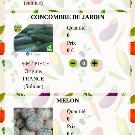
(sulniac)
CONCOMBRE DE JARDIN
Quantité
0
Prix
0
€
+ infos
0
1,90€ / PIECE
Origine:
FRANCE
(Sulniac)
MELON
Quantité
0
Prix
0
€