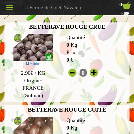
0
La Ferme de Coët-Navalen
Toggle
0,00€
navigation
BETTERAVE ROUGE CRUE
Quantité
0
Kg
Prix
0
€
+ infos
0
2,90€ / KG
Origine:
FRANCE
(Sulniac)
BETTERAVE ROUGE CUITE
Quantité
0
Kg