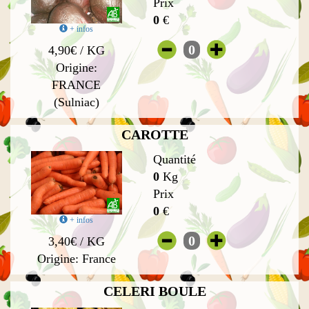
Prix
0
€
+ infos
0
4,90€ / KG
Origine:
FRANCE
(Sulniac)
CAROTTE
Quantité
0
Kg
Prix
0
€
+ infos
0
3,40€ / KG
Origine: France
CELERI BOULE