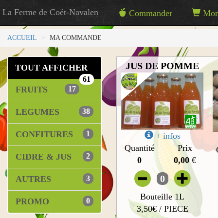
La Ferme de Coët-Navalen
Commander
Mon 
ACCUEIL
MA COMMANDE
JUS DE POMME
TOUT AFFICHER
61
FRUITS
17
LEGUMES
38
CONFITURES
1
+ infos
Quantité
Prix
CIDRE & JUS
2
0
0,00
€
0
AUTRES
3
Bouteille 1L
PROMO
0
3,50€ / PIECE