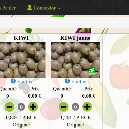
Panier
Connexion
KIWI
KIWI jaune
+ infos
+ infos
Quantité
Prix
Quantité
Prix
0
0,00
€
0
0,00
€
0
0
0,80€ / PIECE
1,20€ / PIECE
Origine:
Origine: