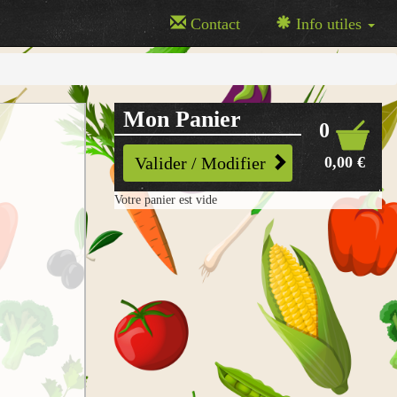
Contact
Info utiles
Mon Panier
0
0,00 €
Valider / Modifier
Votre panier est vide