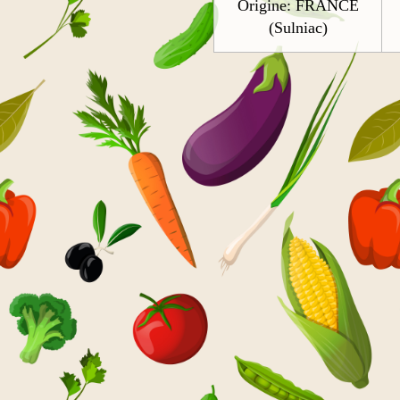
Origine: FRANCE
(Sulniac)