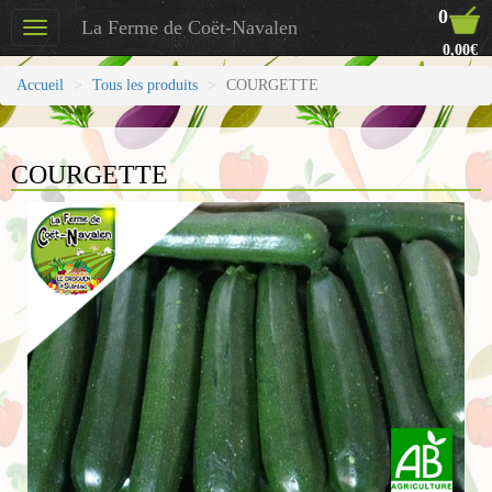
0
La Ferme de Coët-Navalen
Toggle
0,00€
navigation
Accueil
Tous les produits
COURGETTE
COURGETTE