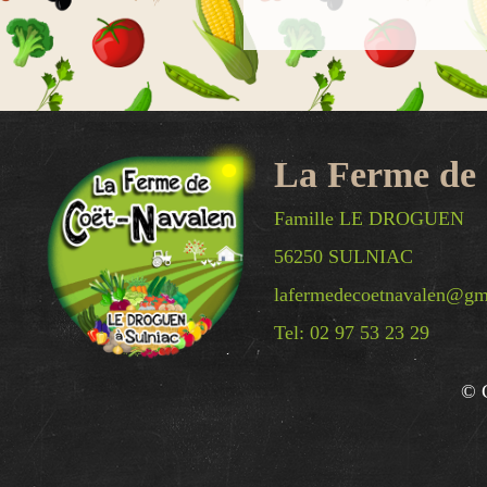
La Ferme de
Famille LE DROGUEN
56250 SULNIAC
lafermedecoetnavalen@gm
Tel: 02 97 53 23 29
© C