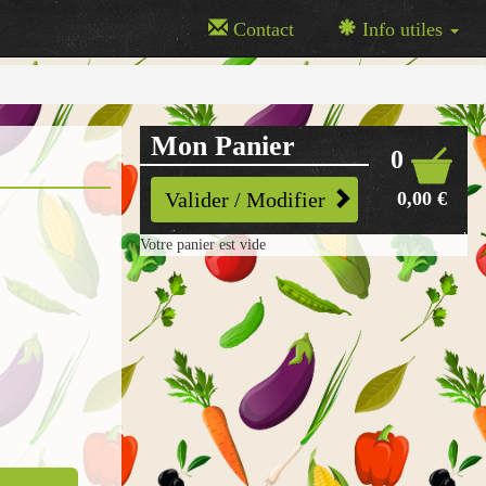
Contact
Info utiles
Mon Panier
0
0,00 €
Valider / Modifier
Votre panier est vide