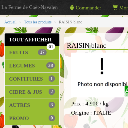
La Ferme de Coët-Navalen
Commander
Mon 
Accueil
Tous les produits
RAISIN blanc
TOUT AFFICHER
RAISIN blanc
61
FRUITS
17
LEGUMES
38
CONFITURES
1
CIDRE & JUS
2
Prix : 4,90€ / kg
AUTRES
3
Origine : ITALIE
PROMO
0