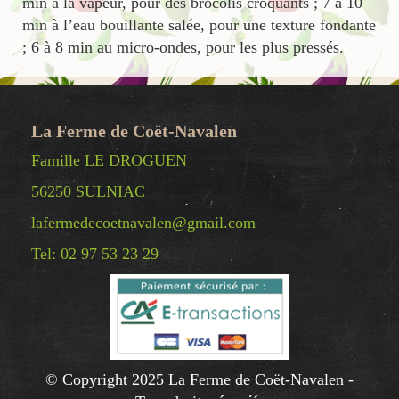
min à la vapeur, pour des brocolis croquants ; 7 à 10
min à l’eau bouillante salée, pour une texture fondante
; 6 à 8 min au micro-ondes, pour les plus pressés.
La Ferme de Coët-Navalen
Famille LE DROGUEN
56250 SULNIAC
lafermedecoetnavalen@gmail.com
Tel: 02 97 53 23 29
© Copyright 2025 La Ferme de Coët-Navalen -